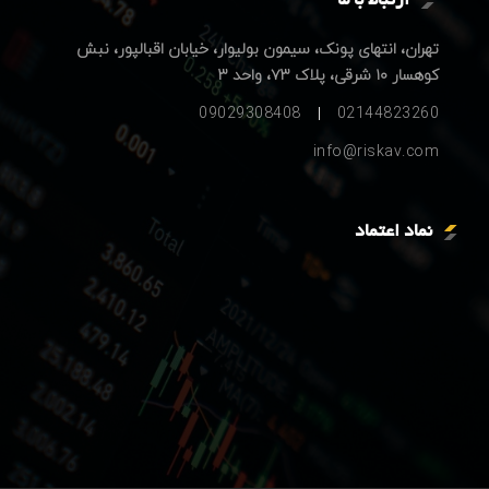
ارتباط با ما
تهران، انتهای پونک، سیمون بولیوار، خیابان اقبالپور، نبش
کوهسار ۱۰ شرقی، پلاک ۷۳، واحد ۳
09029308408
02144823260
info@riskav.com
نماد اعتماد