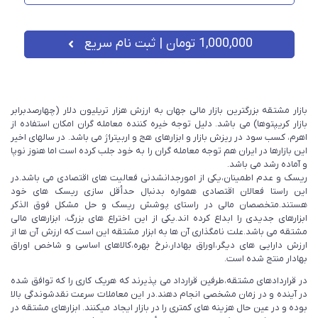
1,000,000 تومان
| ثبت نام سریع
بازار مشتقه بزرگترین بازار مالی جهان به ارزش هزار تریلیون دلار (چهارصدبرابر
بازار کریپتوها) می باشد. دلیل توجه خیره کننده معامله گران امکان استفاده از
اهرم، کسب سود در ریزش بازار و ابزارهای هج و اربیتراژ می باشد. در سالهای اخیر
این بازارها در ایران هم توجه معامله گران را به خود جلب کرده است اما هنوز نوپا
و آماده رشد می باشد.
ریسک و عدم اطمینان،یکی از امورجدانشدنی فعالیت های اقتصادی می باشد.در
این راستا فعالان اقتصادی همواره بدنبال حدأقل سازی ریسک های خود
هستند.متخصصان مالی در راستای پوشش ریسک و حل مشکل فوق الذکر
ابزارهای جدیدی را ابداع کرده اند.یکی از این اختراع های بزرگ، ابزارهای مالی
مشتقه می باشد.علت نامگذاری آن ها به ابزار مشتقه این است که ارزش آن ها از
ارزش دارایی های دیگر،اوراق بهادار،نرخ بهره،کالاهای اساسی و شاخص اوراق
بهادار منتج شده است.
در قراردادهای مشتقه،طرفین قرارداد می پذیرند که هریک کاری را که توافق شده
در آینده و در زمان مشخصی انجام دهند.در این معاملات سرعت نقدشوندگی بالا
بوده و در عین حال هزینه های کمتری را در بازار ایجاد میکنند. ابزار‌های مشتقه در