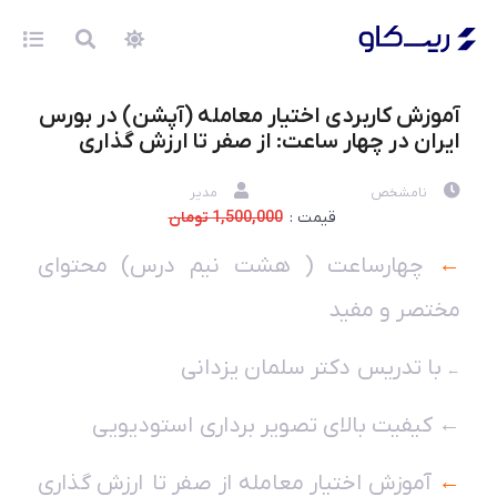
آموزش کاربردی اختیار معامله (آپشن) در بورس
ایران در چهار ساعت: از صفر تا ارزش گذاری
نامشخص
مدیر
قیمت :
1,500,000 تومان
←
چهارساعت ( هشت نیم درس) محتوای
مختصر و مفید
با تدریس دکتر سلمان یزدانی
←
←
کیفیت بالای تصویر برداری استودیویی
←
آموزش اختیار معامله از صفر تا ارزش گذاری