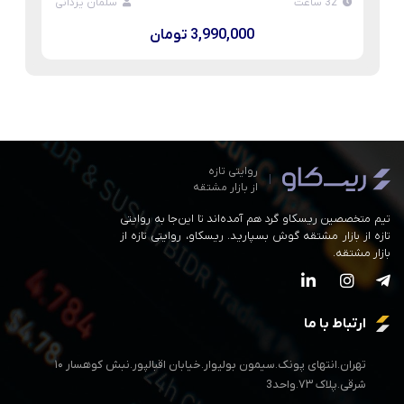
32 ساعت
سلمان یزدانی
3,990,000 تومان
روایتی تازه
|
از بازار مشتقه
تیم متخصصین ریسکاو گرد هم آمده‌اند تا این‌جا به روایتی
تازه از بازار مشتقه گوش بسپارید. ریسکاو، روایتی تازه از
بازار مشتقه.
ارتباط با ما
تهران.انتهای پونک.سیمون بولیوار.خیابان اقبالپور.نبش کوهسار ۱۰
شرقی.پلاک ۷۳.واحد3