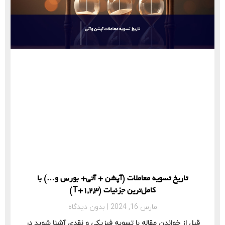
تاریخ تسویه معاملات (آپشن + آتی+ بورس و…) با
کامل‌ترین جزئیات (T+1,2,3)
مارس 16, 2024
بدون دیدگاه
قبل از خواندن مقاله با تسویه فیزیکی و نقدی آشنا شوید در