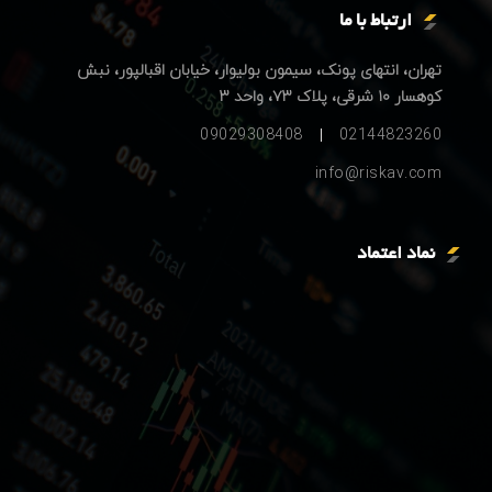
ارتباط با ما
تهران، انتهای پونک، سیمون بولیوار، خیابان اقبالپور، نبش
کوهسار ۱۰ شرقی، پلاک ۷۳، واحد ۳
09029308408
02144823260
info@riskav.com
نماد اعتماد