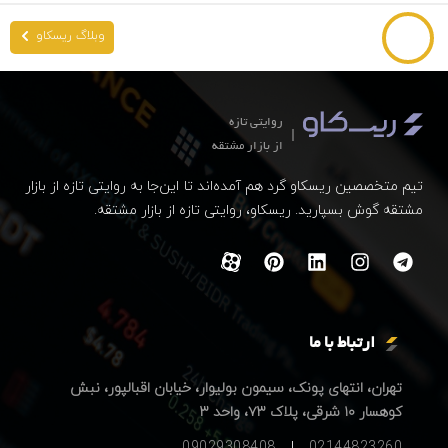
وبلاگ ریسکاو
روایتی تازه
از بازار مشتقه
تیم متخصصین ریسکاو گرد هم آمده‌اند تا این‌جا به روایتی تازه از بازار
مشتقه گوش بسپارید. ریسکاو، روایتی تازه از بازار مشتقه.
ارتباط با ما
تهران، انتهای پونک، سیمون بولیوار، خیابان اقبالپور، نبش
کوهسار ۱۰ شرقی، پلاک ۷۳، واحد ۳
09029308408
02144823260