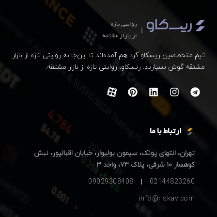
روایتی تازه
از بازار مشتقه
تیم متخصصین ریسکاو گرد هم آمده‌اند تا این‌جا به روایتی تازه از بازار
مشتقه گوش بسپارید. ریسکاو، روایتی تازه از بازار مشتقه.
ارتباط با ما
تهران، انتهای پونک، سیمون بولیوار، خیابان اقبالپور، نبش
کوهسار ۱۰ شرقی، پلاک ۷۳، واحد ۳
09029308408
02144823260
info@riskav.com