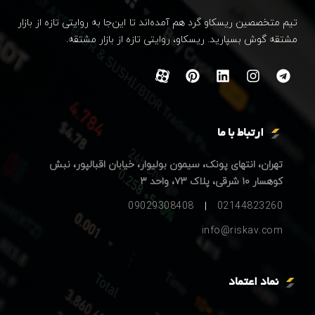
تیم متخصصین ریسکاو گرد هم آمده‌اند تا این‌جا به روایتی تازه از بازار
مشتقه گوش بسپارید. ریسکاو، روایتی تازه از بازار مشتقه.
ارتباط با ما
تهران، انتهای پونک، سیمون بولیوار، خیابان اقبالپور، نبش
کوهسار ۱۰ شرقی، پلاک ۷۳، واحد ۳
09029308408
02144823260
info@riskav.com
نماد اعتماد