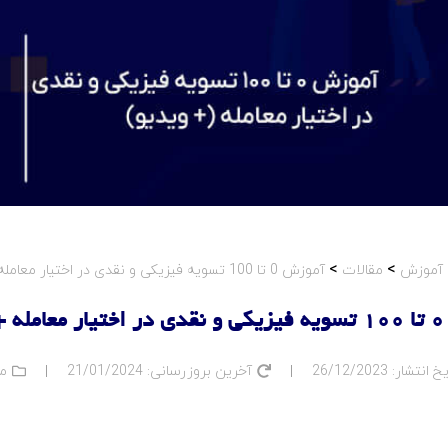
آموزش
مقالات
آموزش 0 تا 100 تسویه فیزیکی و نقدی در اختیار معامله + ویدیو
>
>
دیو
یخ انتشار:
26/12/2023
آخرین بروزرسانی: 21/01/2024
م