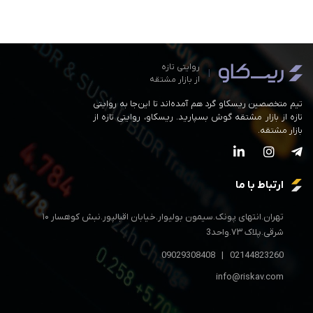
روایتی تازه
|
از بازار مشتقه
تیم متخصصین ریسکاو گرد هم آمده‌اند تا این‌جا به روایتی
تازه از بازار مشتقه گوش بسپارید. ریسکاو، روایتی تازه از
بازار مشتقه.
ارتباط با ما
تهران.انتهای پونک.سیمون بولیوار.خیابان اقبالپور.نبش کوهسار ۱۰
شرقی.پلاک ۷۳.واحد3
09029308408
|
02144823260
info@riskav.com