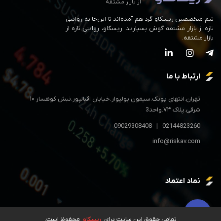
از بازار مشتقه
تیم متخصصین ریسکاو گرد هم آمده‌اند تا این‌جا به روایتی
تازه از بازار مشتقه گوش بسپارید. ریسکاو، روایتی تازه از
بازار مشتقه.
ارتباط با ما
تهران.انتهای پونک.سیمون بولیوار.خیابان اقبالپور.نبش کوهسار ۱۰
شرقی.پلاک ۷۳.واحد3
09029308408
|
02144823260
info@riskav.com
نماد اعتماد
تمامی حقوق این سایت برای
ریسکاو
محفوظ است.